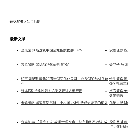
信达配资
»
站点地图
最新文章
金策宝 纳斯达克中国金龙指数收涨0.37%
安泰证券 
常胜策略 警惕功利化童书“霸榜”
金谷子 顺义
汇巨福配资 聚焦2025年GEO优化公司：透视GEO与优质伙
快牛策略 
伴
像的部署流
资本E家 传染性强！这类病毒进入流行期
点石策略 
效果翻倍
叁鑫策略 邂逅童话居所：小木屋，让生活成为诗意的栖居
优配交易 Max 
永崋证券 【震惊！这3家男士理发店，剪完帅到不敢认！】
鼎和网 张
振，演技滤