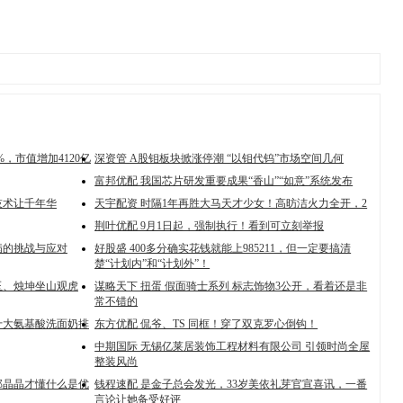
%，市值增加4120亿
深资管 A股钼板块掀涨停潮 “以钼代钨”市场空间几何
富邦优配 我国芯片研发重要成果“香山”“如意”系统发布
技术让千年华
天宇配资 时隔1年再胜大马天才少女！高昉洁火力全开，2
荆叶优配 9月1日起，强制执行！看到可立刻举报
病的挑战与应对
好股盛 400多分确实花钱就能上985211，但一定要搞清
楚“计划内”和“计划外”！
玉、烛坤坐山观虎
谋略天下 扭蛋 假面骑士系列 标志饰物3公开，看着还是非
常不错的
十大氨基酸洗面奶排
东方优配 侃爷、TS 同框！穿了双克罗心倒钩！
中期国际 无锡亿莱居装饰工程材料有限公司 引领时尚全屋
整装风尚
郭晶晶才懂什么是优
钱程速配 是金子总会发光，33岁美依礼芽官宣喜讯，一番
言论让她备受好评