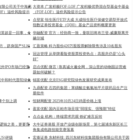
理有限公司关于中海惠
大资本 广发积极FOF-LOF 广发积极优势混合型基金中基金
OF）溢价风险提示
（FOF-LOF）溢价风险提示公告
点登富 恒生医疗ETF大成 大成恒生医疗保健交易型开放式
指数证券投资基金（QDII）基金产品资料概要更新
但英超是一回事，今
华融配资 官方：经协商一致，曼联旧将布兰登-威廉斯离开
赫尔城
，跻身国产SLIC
汇盈策略 科力股份420万股股票解除限售涉及10名股东
冠达管理 从举牌看险资股票投资热点：高股息仍是“心头
好”
外IPO市场已经复
启点优配 微言 | 靠真诚火遍全网，深山里的动物园运营难
题如何破解？
：碳中和时代普陀绿色
锦富优配 北京ESG研究院绿色发展研究成果发布
九鼎配资 石四药集团：苯磺酸左氨氯地平片获药品生产注
册批件
天津个别上调
恒财网配资 2025年10月24日鸡蛋价格上涨
盈富优配 国内豆粕市场呈现“弱现实、强预期”特征
点点金 机构：终端需求悲观 铁矿难言反转
既要逻辑之美，更要育
大牛证券港股 开放产业级创新场景，第七届浦东新区长三
角集成电路技能竞赛落幕
US)评级
宏泰证券 东材科技: 四川东材科技集团股份有限公司关于因