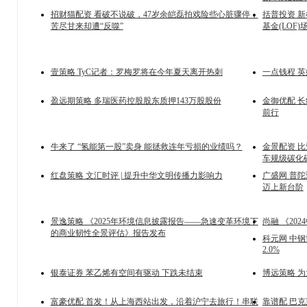
招财猫配资 看破不说破，47岁余皑磊拍戏险些心脏骤停，
括普投资 
苦尽甘来却遭“反噬”
基金(LOF
壹策略 TyC记者：罗梅罗将在今年夏天离开热刺
一点钱程 
盈远期策略 多瑞医药控股股东质押143万股股份
金御优配 
前行
牛来了 “氢能第一股”卖身 能拯救连年亏损的业绩吗？
金景配资 
车规级碳化
红盘策略 文汇时评 | 提升中华文明传播力影响力
广盛网 普
迈上新台阶
景逸策略 《2025年环境信息披露报告——急速变革环境下
尚融 《20
的商业韧性全景评估》报告发布
科元网 中钢
2.0%
银泰证券 苯乙烯有空间有驱动 下跌未结束
博远策略 
富豪优配 首发！从上海西站出发，沿着沪宁去旅行！串联
靠谱配 巴克莱：