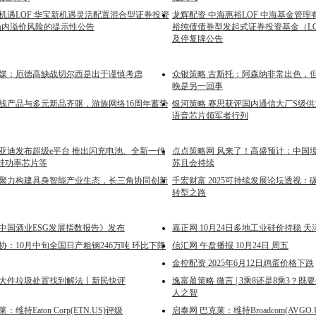
新机遇LOF 华宝新机遇灵活配置混合型证券投资
龙辉配资 中海惠裕LOF 中海基金管
)场内溢价风险的提示性公告
裕纯债债券型发起式证券投资基金（L
及停复牌公告
英媒：厄德高缺战切尔西是出于谨慎考虑
众银策略 古斯托：阿森纳非常出色，
晚是另一回事
长线产品与多元新品齐驱，游族网络16周年蓄势
银河策略 赛思获评国内通信大厂S级供方
语音芯片领军者行列
比亚迪发布超级e平台 推出闪充电池、全新一代
点点策略网 风来了！高盛预计：中国境
硅功率芯片等
苏且会持续
陀聚力构建具身智能产业生态，长三角协同创新
千宏财富 2025可持续发展论坛透视
转型之路
24中国酒业ESG发展指数报告》发布
嘉正网 10月24日多地工业硅价持稳 
协：10月中旬全国日产粗钢246万吨 环比下降
信汇网 午盘播报 10月24日 周五
金控配资 2025年6月12日鸡蛋价格下跌
为大件垃圾处置找到解法丨新民快评
逸富盈策略 微言 | 3乘8还是8乘3？
人之智
维持Eaton Corp(ETN.US)评级
启泰网 巴克莱：维持Broadcom(AVGO.