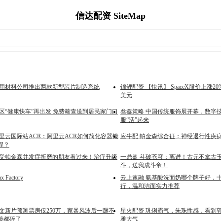
信达配资 SiteMap
应用材料公司推出两款新型芯片制造系统
锦鲤配资 【快讯】 SpaceX股价上涨20
美元
区“健康快车”再出发 免费筛查送到居民家门口
叁鑫策略 中国传统服饰展开幕，数字
服“活”起来
阿里云国际站ACR：阿里云ACR如何简化容器镜
应牛配 帕金森综合征：神经退行性疾
程？
饱受帕金森并发症折磨的朋友看过来！治疗升级
一鼎盈 斗破苍穹：离谱！古元不拿古
斗，送我成斗帝！
Factory
云上速融 氨基酸洗面奶哪个牌子好，
行，温和洁面实力推荐
颂文新片预测票房仅250万，家暴风波后一蹶不
星火配资 巩俐霸气，朱珠性感，看到
镜都碎了
雅大气